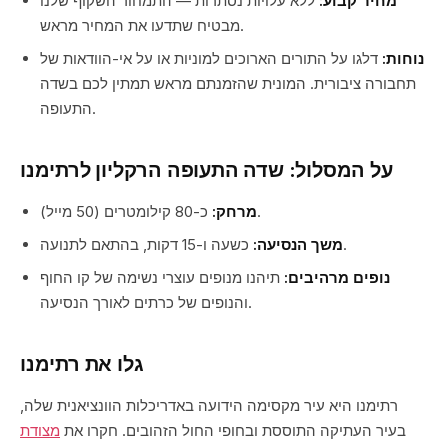
מחיר קבוע:
ללא עלויות נסתרות — התמחור השקוף שלנו
מבטיח שתדעו את המחיר מראש.
נוחות:
דלגו על התורים הארוכים למוניות או על אי-הוודאות של
תחבורה ציבורית. המונית שהזמנתם מראש תמתין לכם בשדה
התעופה.
על המסלול: שדה התעופה הרקליון לרתימנו
כ-80 קילומטרים (50 מייל).
מרחק:
כשעה ו-15 דקות, בהתאם לתנועה.
משך הנסיעה:
נופים מרהיבים:
תיהנו מנופים עוצרי נשימה של קו החוף
והנופים של כרתים לאורך הנסיעה.
גלו את רתימנו
רתימנו היא עיר מקסימה הידועה באדריכלות הוונציאנית שלה,
בעיר העתיקה התוססת ובחופי החול הזהובים. חקרו את
מצודת