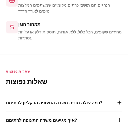
הנהגים הם תושבי כרתים מקומיים שמשתפים המלצות
וטיפים לאורך הדרך.
תמחור הוגן
מחירים שקופים, הכל כלול. ללא אגרות, תוספות דלק או עלויות
נסתרות.
שאלות נפוצות
שאלות נפוצות
כמה עולה מונית משדה התעופה הרקליון לרתימנו?
הסעת מונית פרטית משדה התעופה הרקליון לרתימנו מתחילה
איך מגיעים משדה התעופה לרתימנו?
מ-€109 לרכב רגיל (עד 4 נוסעים). המחיר הוא לרכב, לא לאדם, וכולל
קבלת פנים באזור ההגעה, מעקב טיסות וביטול חינם עד 24 שעות לפני