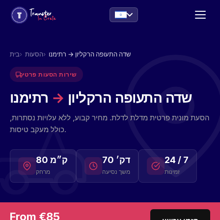
שדה התעופה הרקליון → רתימנו
הסעות
בית
שירות הסעות פרטי
שדה התעופה הרקליון
→
רתימנו
הסעת מונית פרטית מדלת לדלת. מחיר קבוע, ללא עלויות נסתרות,
כולל מעקב טיסות.
24 / 7
70 דק׳
80 ק״מ
זמינות
משך נסיעה
מרחק
From €85