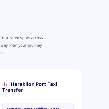
 top-rated spots across
 away. Plan your journey
se.
Heraklion Port Taxi
Transfer
Transfer From Heraklion Port to