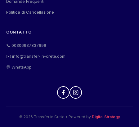
Domande Frequenti
Politica di Cancellazione
CONTATTO
📞 00306937837699
✉️ info@transfer-in-crete.com
💬 WhatsApp
© 2026 Transfer in Crete • Powered by
Digital Strategy