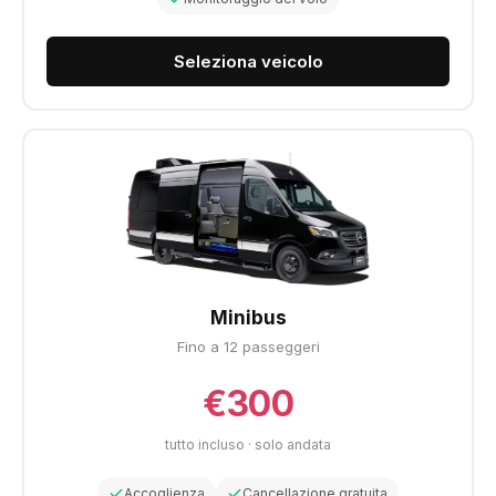
Seleziona veicolo
Minibus
Fino a 12 passeggeri
€300
tutto incluso · solo andata
Accoglienza
Cancellazione gratuita