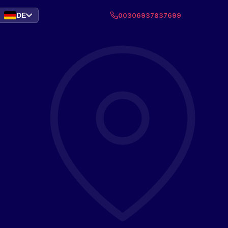
DE
00306937837699