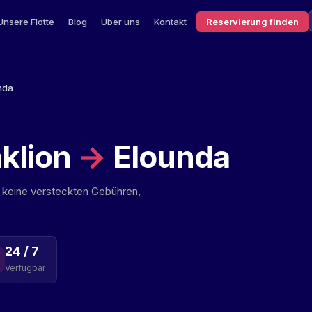
Unsere Flotte
Blog
Über uns
Kontakt
Reservierung finden
nda
klion
→
Elounda
s, keine versteckten Gebühren,
24 / 7
Verfügbar