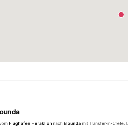
lounda
r vom
Flughafen Heraklion
nach
Elounda
mit Transfer-in-Crete. 