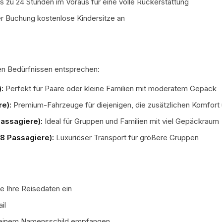
is zu 24 Stunden im Voraus für eine volle Rückerstattung
er Buchung kostenlose Kindersitze an
ren Bedürfnissen entsprechen:
:
Perfekt für Paare oder kleine Familien mit moderatem Gepäck
e):
Premium-Fahrzeuge für diejenigen, die zusätzlichen Komfort 
assagiere):
Ideal für Gruppen und Familien mit viel Gepäckraum
8 Passagiere):
Luxuriöser Transport für größere Gruppen
e Ihre Reisedaten ein
il
it einem Namensschild empfangen