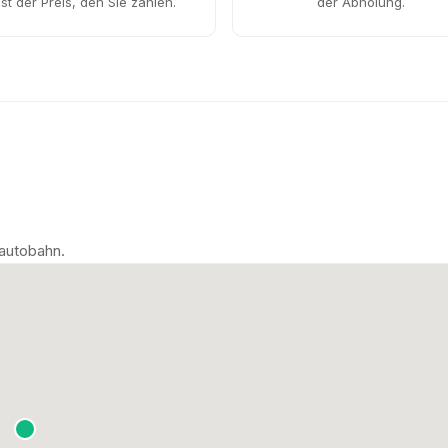
ist der Preis, den Sie zahlen.
der Abholung.
nautobahn.