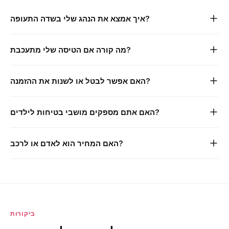
איך אמצא את הנהג שלי בשדה התעופה?
הנהג שלכם ימתין באולם ההגעות עם שלט שעליו שמכם. נשלח לכם
מה קורה אם הטיסה שלי מתעכבת?
גם את מספר הטלפון שלו ופרטי הרכב לפני האיסוף.
אנחנו עוקבים אחר כל הטיסות בזמן אמת ומעדכנים את זמני האיסוף
האם אפשר לבטל או לשנות את ההזמנה?
אוטומטית. הנהג שלכם יחכה מתי שתגיעו — ללא עלות נוספת.
כן. ביטול חינם עד 24 שעות לפני מועד האיסוף המתוכנן. פשוט צרו
האם אתם מספקים מושבי בטיחות לילדים?
איתנו קשר ונטפל בכך מיד.
בהחלט. אנחנו מספקים מושבי בטיחות ומגביהים ללא תוספת תשלום.
האם המחיר הוא לאדם או לרכב?
רק ציינו את גיל הילד בעת ההזמנה.
לרכב — כל הקבוצה נוסעת יחד במחיר קבוע אחד. ללא חיוב לאדם.
ביקורות