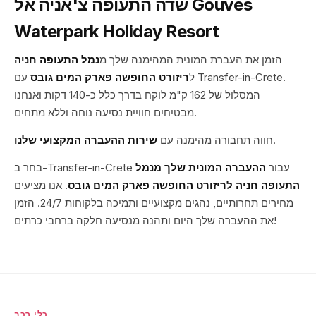
שדה התעופה צ'אניה אל Gouves
Waterpark Holiday Resort
הזמן את העברת המונית המהימנה שלך מ
נמל התעופה חניה
ל
ריזורט החופשה פארק המים גובס
עם Transfer-in-Crete.
המסלול של 162 ק"מ לוקח בדרך כלל כ-140 דקות ואנחנו
מבטיחים חוויית נסיעה נוחה וללא מתחים.
.
חווה תחבורה מהימנה עם
שירות ההעברה המקצועי שלנו
בחר ב-Transfer-in-Crete עבור
ההעברה המונית שלך מנמל
התעופה חניה לריזורט החופשה פארק המים גובס
. אנו מציעים
מחירים תחרותיים, נהגים מקצועיים ותמיכה בלקוחות 24/7. הזמן
את ההעברה שלך היום ותהנה מנסיעה חלקה ברחבי כרתים!
כלי רכב