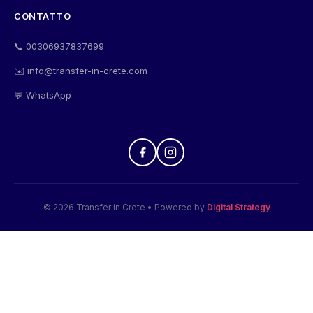
CONTATTO
📞 00306937837699
✉️ info@transfer-in-crete.com
💬 WhatsApp
© 2026 Transfer in Crete • Powered by
Digital Strategy