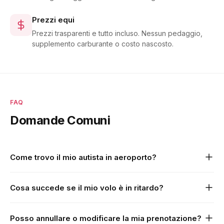
Prezzi equi
Prezzi trasparenti e tutto incluso. Nessun pedaggio,
supplemento carburante o costo nascosto.
FAQ
Domande Comuni
Come trovo il mio autista in aeroporto?
Il tuo autista sarà nella sala arrivi con un cartello con il tuo
Cosa succede se il mio volo è in ritardo?
nome. Ti invieremo anche il suo numero di telefono e i
dettagli del veicolo prima del prelievo.
Monitoriamo tutti i voli in tempo reale e adattiamo
Posso annullare o modificare la mia prenotazione?
automaticamente gli orari di prelievo. Il tuo autista sarà