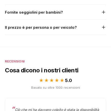
presente al tuo arrivo, senza costi aggiuntivi.
Sì. Cancellazione gratuita fino a 24 ore prima del prelievo
Fornite seggiolini per bambini?
programmato. Contattaci e ce ne occuperemo
immediatamente.
Assolutamente sì. Forniamo seggiolini e rialzi per bambini
Il prezzo è per persona o per veicolo?
senza costi aggiuntivi. Indica semplicemente l'età del tuo
bambino al momento della prenotazione.
Per veicolo: tutto il tuo gruppo viaggia insieme a un unico
prezzo fisso. Nessun costo per persona.
RECENSIONI
Cosa dicono i nostri clienti
★★★★★
5.0
Basato su oltre 1000 recensioni
Ciò che mi ha davvero colpito è stata la disponibilità